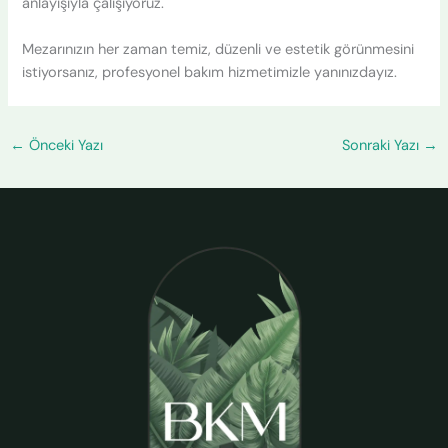
anlayışıyla çalışıyoruz.
Mezarınızın her zaman temiz, düzenli ve estetik görünmesini
istiyorsanız, profesyonel bakım hizmetimizle yanınızdayız.
←
Önceki Yazı
Sonraki Yazı
→