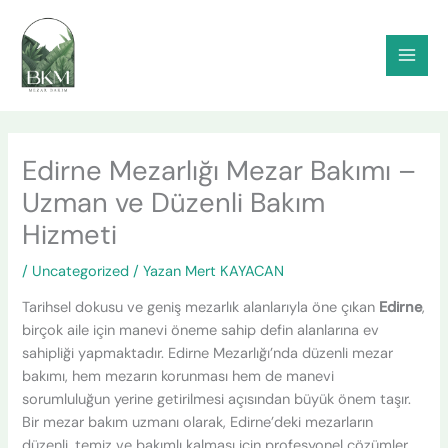
İçeriğe
atla
Edirne Mezarlığı Mezar Bakımı –
Uzman ve Düzenli Bakım
Hizmeti
/
Uncategorized
/ Yazan
Mert KAYACAN
Tarihsel dokusu ve geniş mezarlık alanlarıyla öne çıkan
Edirne
,
birçok aile için manevi öneme sahip defin alanlarına ev
sahipliği yapmaktadır. Edirne Mezarlığı’nda düzenli mezar
bakımı, hem mezarın korunması hem de manevi
sorumluluğun yerine getirilmesi açısından büyük önem taşır.
Bir mezar bakım uzmanı olarak, Edirne’deki mezarların
düzenli, temiz ve bakımlı kalması için profesyonel çözümler