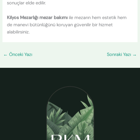
sonuçlar elde edilir.
Kilyos Mezarlığı mezar bakımı
ile mezarın hem estetik hem
de manevi bütünlüğünü koruyan güvenilir bir hizmet
alabilirsiniz.
←
Önceki Yazı
Sonraki Yazı
→