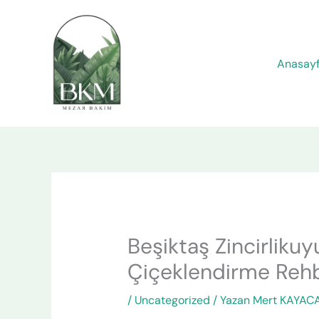
İçeriğe
atla
Anasay
Beşiktaş Zincirliku
Çiçeklendirme Rehb
/
Uncategorized
/ Yazan
Mert KAYAC