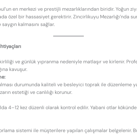
ul’un en merkezi ve prestijli mezarlıklarından biridir. Yoğun ziy
 özel bir hassasiyet gerektirir. Zincirlikuyu Mezarlığı’nda 
e saygın kalmasını sağlar.
htiyaçları
rliliği ve günlük yıpranma nedeniyle matlaşır ve kirlenir. Pr
ğına kavuşur.
me:
ası durumunda kaliteli ve besleyici toprak ile düzenleme yap
rın estetiği ve canlılığı korunur.
lda 4–12 kez düzenli olarak kontrol edilir. Yabani otlar kökünden
rlama sistemi ile müşterilere yapılan çalışmalar belgelenir. Bu