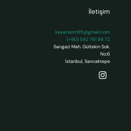
İletişim
kayacanm95@gmail.com
(+90) 542 761 86 72
Sarıgazi Mah. Gültekin Sok.
No:6
İstanbul
,
Sancaktepe