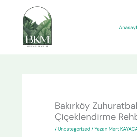
İçeriğe
atla
Anasay
Bakırköy Zuhuratbab
Çiçeklendirme Rehb
/
Uncategorized
/ Yazan
Mert KAYAC