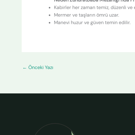
Kabirler her zaman temiz, düzenli ve e
Mermer ve taşların ömrü uzar.
Manevi huzur ve güven temin edilir.
←
Önceki Yazı