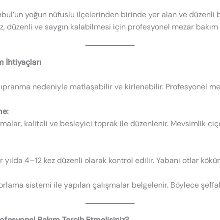
bul’un yoğun nüfuslu ilçelerinden birinde yer alan ve düzenli
miz, düzenli ve saygın kalabilmesi için profesyonel mezar bakım
 İhtiyaçları
k yıpranma nedeniyle matlaşabilir ve kirlenebilir. Profesyonel 
me:
lar, kaliteli ve besleyici toprak ile düzenlenir. Mevsimlik ç
yılda 4–12 kez düzenli olarak kontrol edilir. Yabani otlar kökü
lama sistemi ile yapılan çalışmalar belgelenir. Böylece şeffaf 
ofesyonel Bakım Tercih Etmelisiniz?