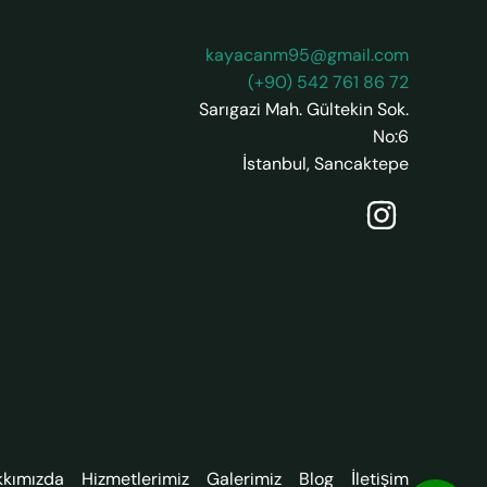
kayacanm95@gmail.com
(+90) 542 761 86 72
Sarıgazi Mah. Gültekin Sok.
No:6
İstanbul
,
Sancaktepe
kkımızda
Hizmetlerimiz
Galerimiz
Blog
İletişim