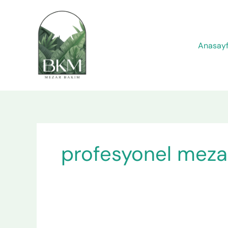
İçeriğe
atla
Anasay
profesyonel meza