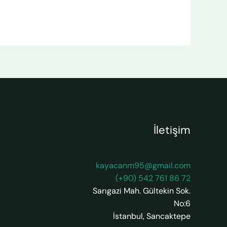
İletişim
kayacanm95@gmail.com
(+90) 542 761 86 72
Sarıgazi Mah. Gültekin Sok.
No:6
İstanbul
,
Sancaktepe