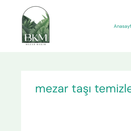
İçeriğe
atla
Anasay
mezar taşı temiz