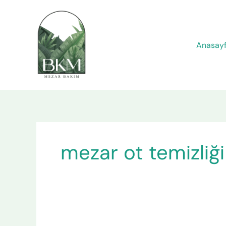
İçeriğe
atla
Anasay
mezar ot temizliği