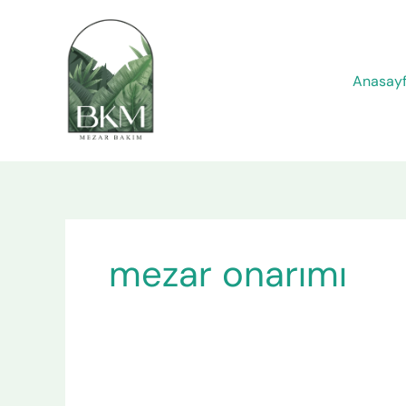
İçeriğe
atla
Anasay
mezar onarımı