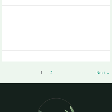
1
2
Next
→