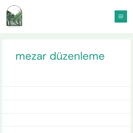
İçeriğe
atla
mezar düzenleme