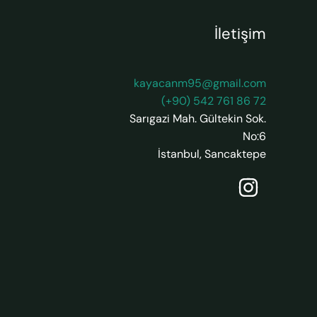
İletişim
kayacanm95@gmail.com
(+90) 542 761 86 72
Sarıgazi Mah. Gültekin Sok.
No:6
İstanbul
,
Sancaktepe