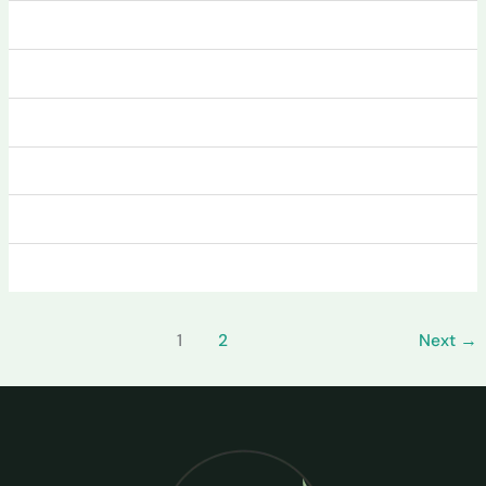
1
2
Next
→