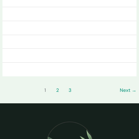
1
2
3
Next
→