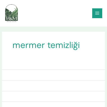
İçeriğe
atla
mermer temizliği