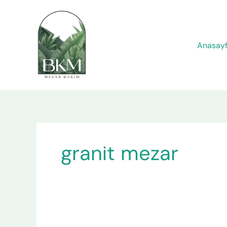
İçeriğe
atla
Anasay
granit mezar