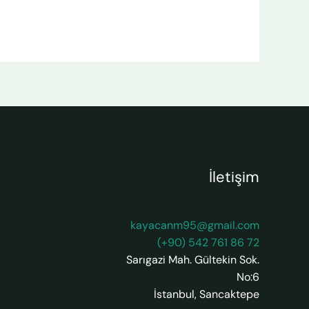
İletişim
kayacanm95@gmail.com
(+90) 542 761 86 72
Sarıgazi Mah. Gültekin Sok.
No:6
İstanbul
,
Sancaktepe