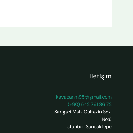
İletişim
kayacanm95@gmail.com
(+90) 542 761 86 72
Sarıgazi Mah. Gültekin Sok.
No:6
İstanbul
,
Sancaktepe