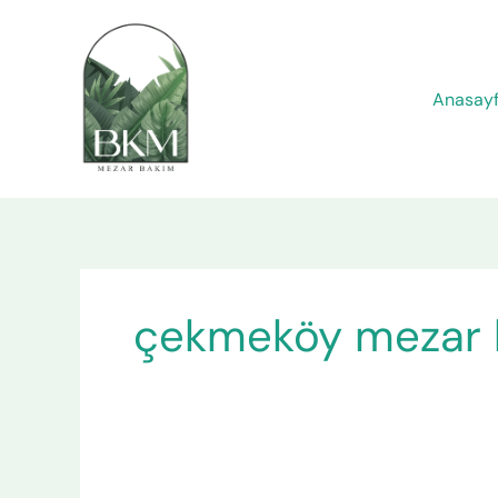
İçeriğe
atla
Anasay
çekmeköy mezar 