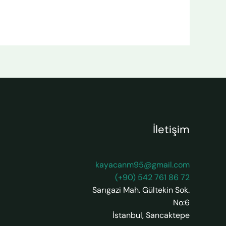
İletişim
kayacanm95@gmail.com
(+90) 542 761 86 72
Sarıgazi Mah. Gültekin Sok.
No:6
İstanbul
,
Sancaktepe