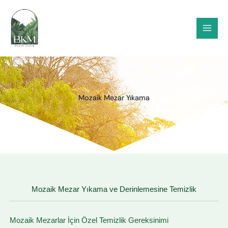
İçeriğe
atla
Mozaik Mezar Yıkama
Mozaik Mezar Yıkama ve Derinlemesine Temizlik
Mozaik Mezarlar İçin Özel Temizlik Gereksinimi