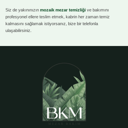
Siz de yakınınızın
mozaik mezar temizliği
ve bakımını
profesyonel ellere teslim etmek, kabrin her zaman temiz
kalmasını sağlamak istiyorsanız, bize bir telefonla
ulaşabilirsiniz.