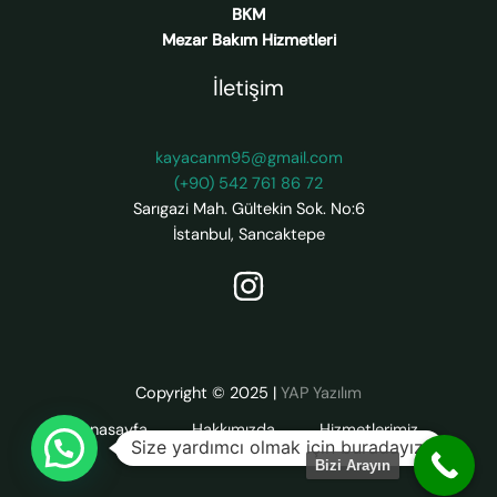
BKM
Mezar Bakım Hizmetleri
İletişim
kayacanm95@gmail.com
(+90) 542 761 86 72
Sarıgazi Mah. Gültekin Sok. No:6
İstanbul
,
Sancaktepe
Copyright © 2025
|
YAP Yazılım
Anasayfa
Hakkımızda
Hizmetlerimiz
Size yardımcı olmak için buradayız.
Galerimiz
Blog
İletişim
Bizi Arayın