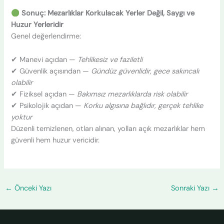
Sonuç: Mezarlıklar Korkulacak Yerler Değil, Saygı ve
Huzur Yerleridir
Genel değerlendirme:
✔ Manevi açıdan —
Tehlikesiz ve faziletli
✔ Güvenlik açısından —
Gündüz güvenlidir, gece sakıncalı
olabilir
✔ Fiziksel açıdan —
Bakımsız mezarlıklarda risk olabilir
✔ Psikolojik açıdan —
Korku algısına bağlıdır, gerçek tehlike
yoktur
Düzenli temizlenen, otları alınan, yolları açık mezarlıklar hem
güvenli hem huzur vericidir.
←
Önceki Yazı
Sonraki Yazı
→