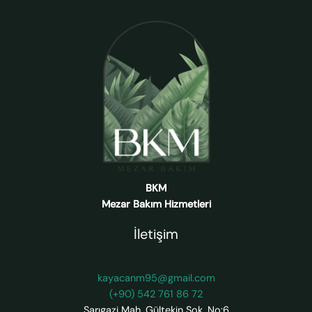
BKM
Mezar Bakım Hizmetleri
İletişim
kayacanm95@gmail.com
(+90) 542 761 86 72
Sarıgazi Mah. Gültekin Sok. No:6