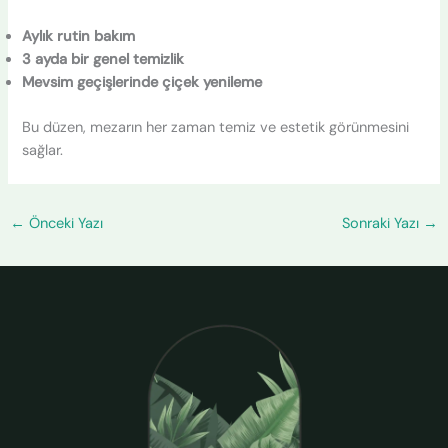
Aylık rutin bakım
3 ayda bir genel temizlik
Mevsim geçişlerinde çiçek yenileme
Bu düzen, mezarın her zaman temiz ve estetik görünmesini
sağlar.
←
Önceki Yazı
Sonraki Yazı
→