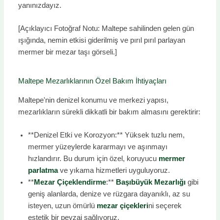
yanınızdayız.
[Açıklayıcı Fotoğraf Notu: Maltepe sahilinden gelen gün
ışığında, nemin etkisi giderilmiş ve pırıl pırıl parlayan
mermer bir mezar taşı görseli.]
Maltepe Mezarlıklarının Özel Bakım İhtiyaçları
Maltepe'nin denizel konumu ve merkezi yapısı,
mezarlıkların sürekli dikkatli bir bakım almasını gerektirir:
**Denizel Etki ve Korozyon:** Yüksek tuzlu nem,
mermer yüzeylerde kararmayı ve aşınmayı
hızlandırır. Bu durum için özel, koruyucu
mermer
parlatma
ve yıkama hizmetleri uyguluyoruz.
**
Mezar Çiçeklendirme
:**
Başıbüyük Mezarlığı
gibi
geniş alanlarda, denize ve rüzgara dayanıklı, az su
isteyen, uzun ömürlü
mezar çiçekleri
ni seçerek
estetik bir peyzaj sağlıyoruz.