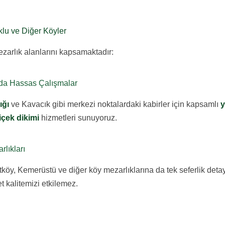
lu ve Diğer Köyler
zarlık alanlarını kapsamaktadır:
nda Hassas Çalışmalar
ığı
ve Kavacık gibi merkezi noktalardaki kabirler için kapsamlı
y
içek dikimi
hizmetleri sunuyoruz.
lıkları
öy, Kemerüstü ve diğer köy mezarlıklarına da tek seferlik detayl
et kalitemizi etkilemez.