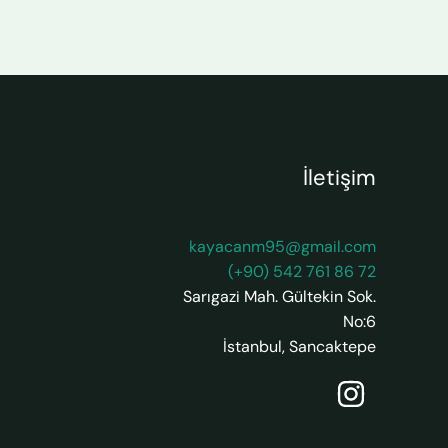
İletişim
kayacanm95@gmail.com
(+90) 542 761 86 72
Sarıgazi Mah. Gültekin Sok.
No:6
İstanbul
,
Sancaktepe