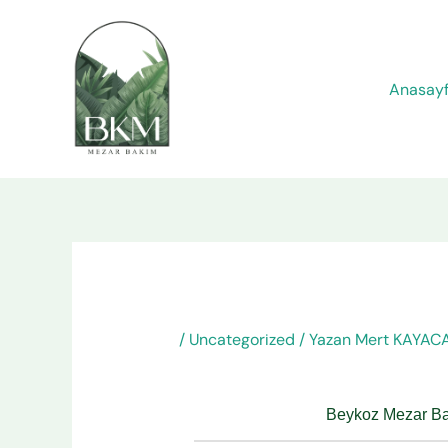
İçeriğe
atla
Anasay
/
Uncategorized
/ Yazan
Mert KAYAC
Beykoz Mezar Ba