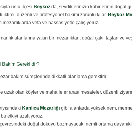
sıyla ünlü ilçesi
Beykoz
'da, sevdiklerinizin kabirlerinin doğal g
 iklimi, düzenli ve profesyonel bakımı zorunlu kılar.
Beykoz Me
 mezarlıklarda vefa ve hassasiyetle çalışıyoruz.
anlık alanlarına yakın bir mezarlıktan, doğal çakıl taşları ve yeş
l Bakım Gereklidir?
mezar bakım süreçlerinde dikkatli planlama gerektirir:
 uzak olan köyler ve mahalleler arası mesafeler, düzenli ziyareti
ıyısındaki
Kanlıca Mezarlığı
gibi alanlarda yüksek nem, merme
 bu etkiyi azaltıyoruz.
 çevresindeki doğal dokuyu bozmayacak, nemli ortama dayanıklı 