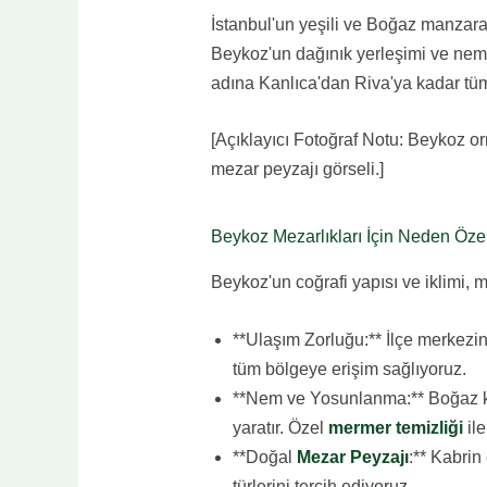
İstanbul'un yeşili ve Boğaz manzara
Beykoz'un dağınık yerleşimi ve nemli
adına Kanlıca'dan Riva'ya kadar tüm
[Açıklayıcı Fotoğraf Notu: Beykoz orm
mezar peyzajı görseli.]
Beykoz Mezarlıkları İçin Neden Öze
Beykoz'un coğrafi yapısı ve iklimi, 
**Ulaşım Zorluğu:** İlçe merkezine
tüm bölgeye erişim sağlıyoruz.
**Nem ve Yosunlanma:** Boğaz k
yaratır. Özel
mermer temizliği
ile
**Doğal
Mezar Peyzajı
:** Kabrin
türlerini tercih ediyoruz.