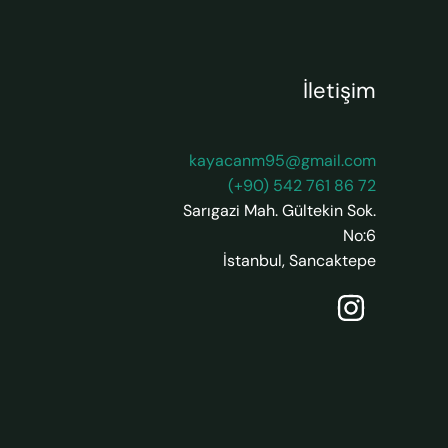
İletişim
kayacanm95@gmail.com
(+90) 542 761 86 72
Sarıgazi Mah. Gültekin Sok.
No:6
İstanbul
,
Sancaktepe