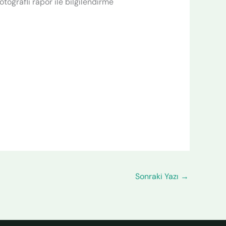
toğraflı rapor ile bilgilendirme
Sonraki Yazı
→