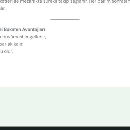
leri ile mezarlıkta sürekli takip sağlanır. Her bakım sonrası fo
ir.
l Bakımın Avantajları
ı büyümesi engellenir,
arlak kalır,
ü olur,