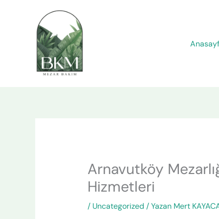
İçeriğe
atla
Anasay
Arnavutköy Mezarlı
Hizmetleri
/
Uncategorized
/ Yazan
Mert KAYAC